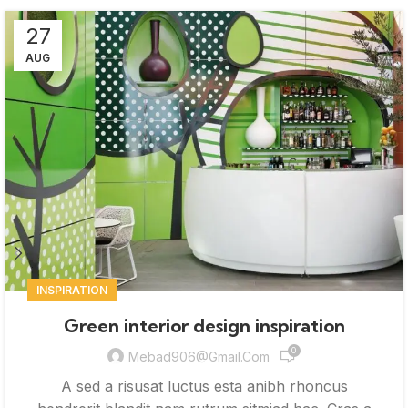
27
AUG
INSPIRATION
Green interior design inspiration
0
Mebad906@gmail.com
A sed a risusat luctus esta anibh rhoncus